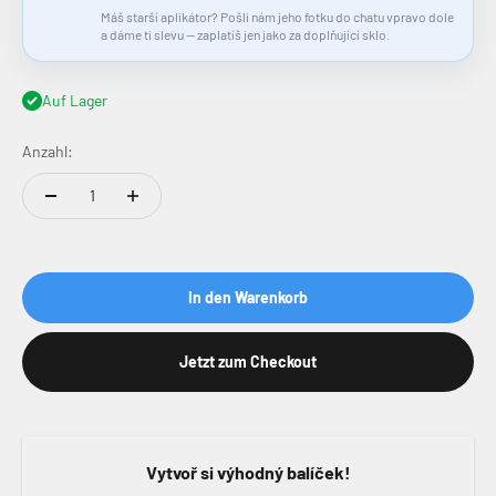
Máš starší aplikátor? Pošli nám jeho fotku do chatu vpravo dole
a dáme ti slevu — zaplatíš jen jako za doplňující sklo.
Auf Lager
Anzahl:
In den Warenkorb
Jetzt zum Checkout
Vytvoř si výhodný balíček!