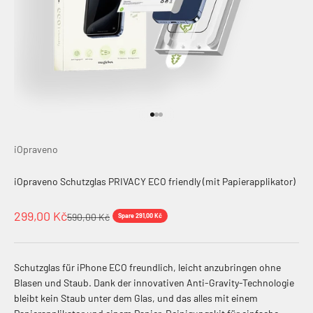
Gehe zu Element 1
Gehe zu Element 2
Gehe zu Element 3
iOpraveno
iOpraveno Schutzglas PRIVACY ECO friendly (mit Papierapplikator)
Angebot
299,00 Kč
Regulärer Preis
590,00 Kč
Spare 291,00 Kč
Schutzglas für iPhone ECO freundlich, leicht anzubringen ohne
Blasen und Staub. Dank der innovativen Anti-Gravity-Technologie
bleibt kein Staub unter dem Glas, und das alles mit einem