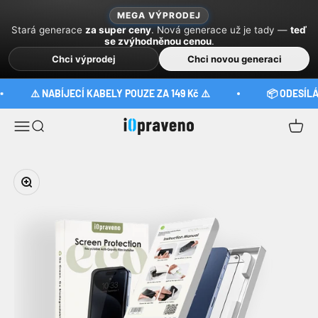
Zum Inhalt springen
MEGA VÝPRODEJ
Stará generace
za super ceny
. Nová generace už je tady —
teď
se zvýhodněnou cenou
.
Chci výprodej
Chci novou generaci
⚠️ NABÍJECÍ KABELY POUZE ZA 149 Kč ⚠️
📦 ODESÍLÁME
iOpraveno
Menü
Suche
Waren
Bild vergrößern