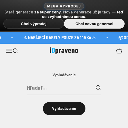
Preskočiť na obsah
MEGA VÝPRODEJ
Stará generace
za super ceny
. Nová generace už je tady —
teď
se zvýhodněnou cenou
.
Chci výprodej
Chci novou generaci
⚠️ NABÍJECÍ KABELY POUZE ZA 149 Kč ⚠️
📦 O
iOpraveno
Menu
Hľadať
Košík
Vyhľadávanie
Vyhľadávanie