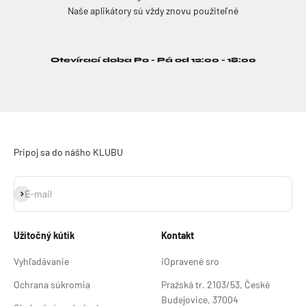
Naše aplikátory sú vždy znovu použiteľné
Otevírací doba Po - Pá od 12:00 - 18:00
Pripoj sa do nášho KLUBU
Odoberať
E-mail
Užitočný kútik
Kontakt
Vyhľadávanie
iOpravené sro
Ochrana súkromia
Pražská tr. 2103/53, České
Budejovice, 37004