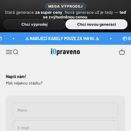
Preskočiť na obsah
MEGA VÝPRODEJ
Stará generace
za super ceny
. Nová generace už je tady —
teď
se zvýhodněnou cenou
.
Chci výprodej
Chci novou generaci

⚠️ NABÍJECÍ KABELY POUZE ZA 149 Kč ⚠️
📦 O
iOpraveno
Menu
Hľadať
Košík
Napiš nám!
Máš nějakou otázku?
Meno
E-mail