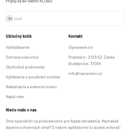
Pripoj sa do nášho KLUBU
Odoberať
E-mail
Užitočný kútik
Kontakt
Vyhľadávanie
iOpravené sro
Ochrana súkromia
Pražská tr. 2103/53, České
Budejovice, 37004
Obchodné podmienky
info@iopraveno.cz
Vyhlásenie o používaní cookies
Reklamácia a vrátenie tovaru
Napíš nám
Niečo málo o nás
Sme špecialisti na príslušenstvo pre Apple zariadenia. Neznášaš
lepenie ochranných skiel? S našimi aplikátormi to budeš milovať!