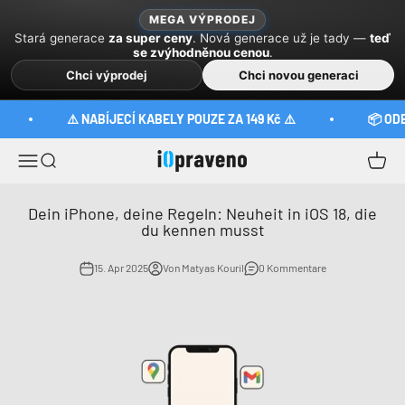
Zum Inhalt springen
MEGA VÝPRODEJ
Stará generace
za super ceny
. Nová generace už je tady —
teď
se zvýhodněnou cenou
.
Chci výprodej
Chci novou generaci
⚠️ NABÍJECÍ KABELY POUZE ZA 149 Kč ⚠️
📦 ODE
iOpraveno
Menü
Suche
Waren
Dein iPhone, deine Regeln: Neuheit in iOS 18, die
du kennen musst
15. Apr 2025
Von Matyas Kouril
0 Kommentare