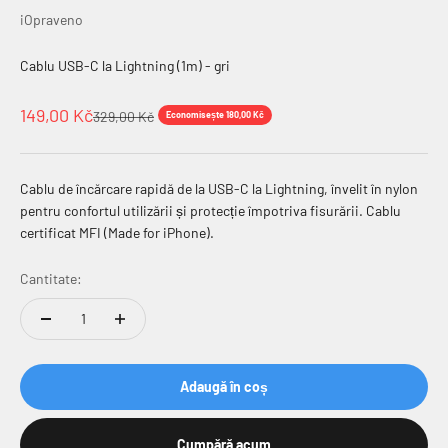
iOpraveno
Cablu USB-C la Lightning (1m) - gri
Preț redus
149,00 Kč
Preț normal
329,00 Kč
Economisește 180,00 Kč
Cablu de încărcare rapidă de la USB-C la Lightning, învelit în nylon
pentru confortul utilizării și protecție împotriva fisurării. Cablu
certificat MFI (Made for iPhone).
Cantitate:
Adaugă în coș
Cumpără acum