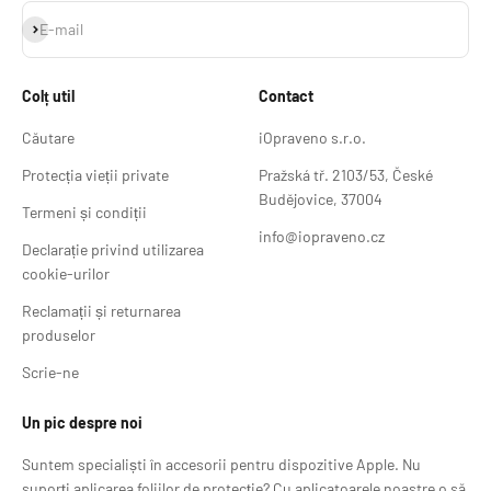
Abonează-te
E-mail
Colț util
Contact
Căutare
iOpraveno s.r.o.
Protecția vieții private
Pražská tř. 2103/53, České
Budějovice, 37004
Termeni și condiții
info@iopraveno.cz
Declarație privind utilizarea
cookie-urilor
Reclamații și returnarea
produselor
Scrie-ne
Un pic despre noi
Suntem specialiști în accesorii pentru dispozitive Apple. Nu
suporți aplicarea foliilor de protecție? Cu aplicatoarele noastre o să