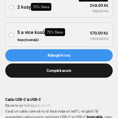
249,00 Kč
2 kusy
70% Sleva
658,00 Kč
5 a více kusů
75% Sleva
570,00 Kč
1.645,00 Kč
Nejvýhodnější
Adaugă în coș
Cumpără acum
Cablu USB-C la USB-C
De ce te vei îndrăgosti de el?
Cauți un cablu care să nu-ți facă viața un iad? L-ai găsit! Îți
prezentăm cablul nostru rezistent USB-C la USB-C
loopcable
, care