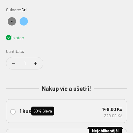
Culoare:
Gri
Gri
Albastru Sierra
În stoc
Cantitate:
Nakup víc a ušetři!
149,00 Kč
1 kus
50% Sleva
329,00 Kč
Nejoblíbenější