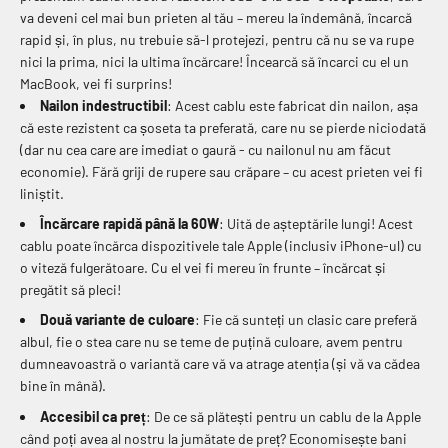
va deveni cel mai bun prieten al tău – mereu la îndemână, încarcă
rapid și, în plus, nu trebuie să-l protejezi, pentru că nu se va rupe
nici la prima, nici la ultima încărcare! Încearcă să încarci cu el un
MacBook, vei fi surprins!
Nailon indestructibil
: Acest cablu este fabricat din nailon, așa
că este rezistent ca șoseta ta preferată, care nu se pierde niciodată
(dar nu cea care are imediat o gaură - cu nailonul nu am făcut
economie). Fără griji de rupere sau crăpare – cu acest prieten vei fi
liniștit.
Încărcare rapidă până la 60W
: Uită de așteptările lungi! Acest
cablu poate încărca dispozitivele tale Apple (inclusiv iPhone-ul) cu
o viteză fulgerătoare. Cu el vei fi mereu în frunte – încărcat și
pregătit să pleci!
Două variante de culoare
: Fie că sunteți un clasic care preferă
albul, fie o stea care nu se teme de puțină culoare, avem pentru
dumneavoastră o variantă care vă va atrage atenția (și vă va cădea
bine în mână).
Accesibil ca preț
: De ce să plătești pentru un cablu de la Apple
când poți avea al nostru la jumătate de preț? Economisește bani