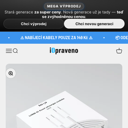
Sari la conținut
MEGA VÝPRODEJ
Stará generace
za super ceny
. Nová generace už je tady —
teď
se zvýhodněnou cenou
.
Chci výprodej
Chci novou generaci
⚠️ NABÍJECÍ KABELY POUZE ZA 149 Kč ⚠️
📦 ODES
iOpraveno
Meniu
Căutare
Coș
Mărește