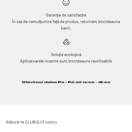
Garanție de satisfacție
În caz de nemulțumire față de produs, returnăm întotdeauna
banii.
Soluție ecologică
Aplicatoarele noastre sunt întotdeauna reutilizabile
Otevírací doba Po - Pá od 12:00 - 18:00
Alătură-te CLUBULUI nostru