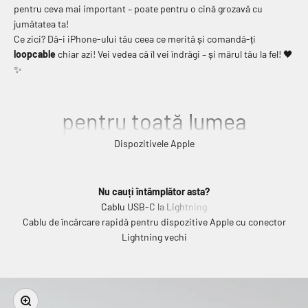
pentru ceva mai important – poate pentru o cină grozavă cu
jumătatea ta!
Ce zici? Dă-i iPhone-ului tău ceea ce merită și comandă-ți
loopcable
chiar azi! Vei vedea că îl vei îndrăgi – și mărul tău la fel! 🖤
✨
pentru toată lumea
Dispozitivele Apple
Nu cauți întâmplător asta?
Cablu USB-C la Lightning
Cablu de încărcare rapidă pentru dispozitive Apple cu conector
Lightning vechi
Mărește