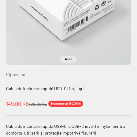
Mergi la articolul 1
Mergi la articolul 2
Mergi la articolul 3
Mergi la articolul 4
iOpraveno
Cablu de încărcare rapidă USB-C (1m) - gri
Preț redus
149,00 Kč
Preț normal
329,00 Kč
Economisește 180,00 Kč
Cablu de încărcare rapidă USB-C la USB-C învelit în nylon pentru
confortul utilizării și protecție împotriva fisurării.