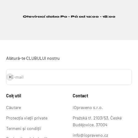
Otevírací doba Po - Pá od 12:00 - 18:00
Alătură-te CLUBULUI nostru
Abonează-te
E-mail
Colț util
Contact
Căutare
iOpraveno s.r.o.
Protecția vieții private
Pražská tř. 2103/53, České
Budějovice, 37004
Termeni și condiții
info@iopraveno.cz