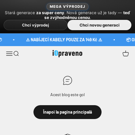
Sari la conținut
MEGA VÝPRODEJ
Stará generace
za super ceny
. Nová generace už je tady —
teď
se zvýhodněnou cenou
.
Chci výprodej
Chci novou generaci

⚠️ NABÍJECÍ KABELY POUZE ZA 149 Kč ⚠️
📦 O
iOpraveno
Meniu
Căutare
Coș
Acest blog este gol
Înapoi la pagina principală