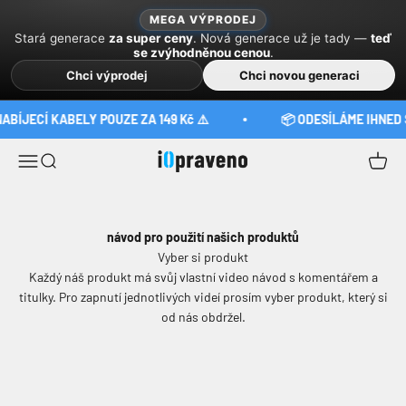
Skip to content
MEGA VÝPRODEJ
Stará generace
za super ceny
. Nová generace už je tady —
teď
se zvýhodněnou cenou
.
Chci výprodej
Chci novou generaci
NABÍJECÍ KABELY POUZE ZA 149 Kč ⚠️
📦 ODESÍLÁME IHNED 
iOpraveno
Menu
Search
Cart
návod pro použití našich produktů
Vyber si produkt
Každý náš produkt má svůj vlastní video návod s komentářem a
titulky. Pro zapnutí jednotlivých videí prosím vyber produkt, který si
od nás obdržel.
Plastový aplikátor pro
Plastový aplikátor pro
iPhone
Apple Watch