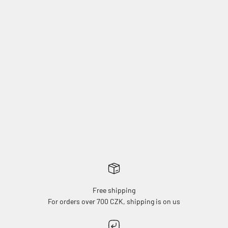
Papírový aplikátor pro
Ochrana kamer pro iPhone
iPhone
Free shipping
For orders over 700 CZK, shipping is on us